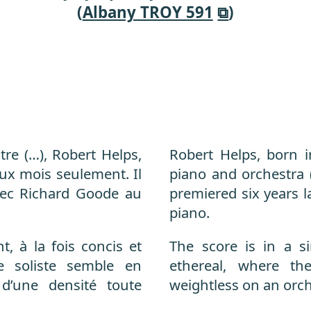
(
Albany TROY 591
)
re (…), Robert Helps,
Robert Helps, born 
ux mois seulement. Il
piano and orchestra 
avec Richard Goode au
premiered six years l
piano.
, à la fois concis et
The score is in a s
ie soliste semble en
ethereal, where th
 d’une densité toute
weightless on an orche