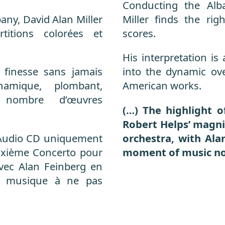
Conducting the Alb
any, David Alan Miller
Miller finds the rig
itions colorées et
scores.
His interpretation is
 finesse sans jamais
into the dynamic ove
amique, plombant,
American works.
 nombre d’œuvres
(…) The highlight o
Robert Helps’ magni
er Audio CD uniquement
orchestra, with Ala
euxième Concerto pour
moment of music no
avec Alan Feinberg en
e musique à ne pas